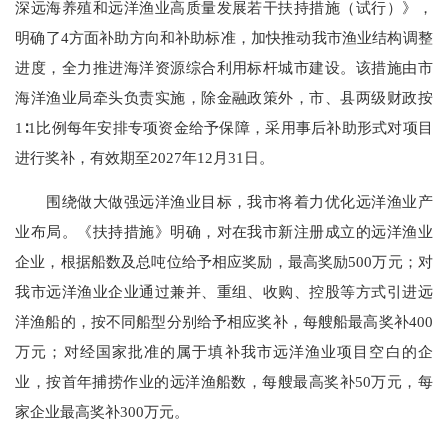
深远海养殖和远洋渔业高质量发展若干扶持措施（试行）》，
明确了4方面补助方向和补助标准，加快推动我市渔业结构调整
进度，全力推进海洋资源综合利用标杆城市建设。该措施由市
海洋渔业局牵头负责实施，除金融政策外，市、县两级财政按
1∶1比例每年安排专项资金给予保障，采用事后补助形式对项目
进行奖补，有效期至2027年12月31日。
围绕做大做强远洋渔业目标，我市将着力优化远洋渔业产
业布局。《扶持措施》明确，对在我市新注册成立的远洋渔业
企业，根据船数及总吨位给予相应奖励，最高奖励500万元；对
我市远洋渔业企业通过兼并、重组、收购、控股等方式引进远
洋渔船的，按不同船型分别给予相应奖补，每艘船最高奖补400
万元；对经国家批准的属于填补我市远洋渔业项目空白的企
业，按首年捕捞作业的远洋渔船数，每艘最高奖补50万元，每
家企业最高奖补300万元。