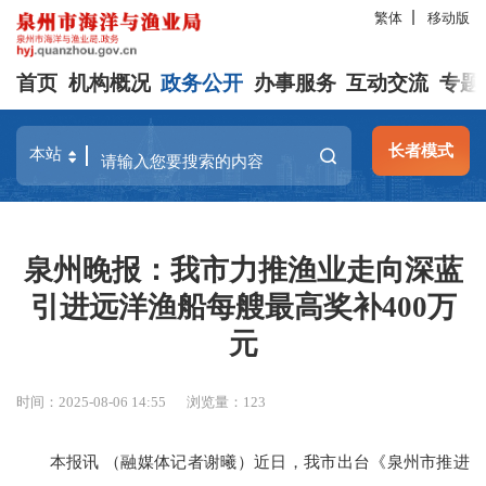
繁体
移动版
首页
机构概况
政务公开
办事服务
互动交流
专题
长者模式
泉州晚报：我市力推渔业走向深蓝
引进远洋渔船每艘最高奖补400万
元
时间：2025-08-06 14:55
浏览量：
123
本报讯 （融媒体记者谢曦）
近日，我市出台《泉州市推进