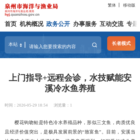
繁体
移动版
首页
机构概况
政务公开
办事服务
互动交流
专题
长者模式
上门指导+远程会诊，水技赋能安
溪冷水鱼养殖
时间：2026-05-29 18:54
浏览量：
1
樱花钩吻鲑是特色冷水养殖品种，形似三文鱼，肉质优良
且经济价值突出，是极具发展前景的“致富鱼”。目前，安溪当