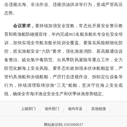
击违规出海、非法作业、违规供油供冰等行为，形成严管高压
态势。
会议要求，
要持续加强安全宣教，常态化开展安全警示教
育和商渔船防碰撞宣传，年内完成965名船东船长专业化安全培
训，加快实现全市船东船长轮训全覆盖。要落实风险精细化防
控，抓实渔船安全“六防”要求，强化渔港消防、甚高频通信设
备整治、硫化氢中毒防范、台风季防风避险等重点工作，全力
防范化解海上安全风险。要常态长效加强未伏休船舶监管，严
管钓具渔船和乡镇船舶，严厉打击违规作业、拆卸定位设备等
行为，持续清理取缔涉渔“三无”船舶，坚决守住海上安全底
线，确保全市海洋渔业安全生产和伏季休渔形势稳定。
上级部门
省外部门
省内市县
其他链接
网站标识码:3505000037