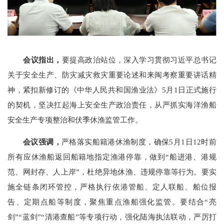
会议指出，
要提高政治站位，深入学习贯彻习近平总书记
关于安全生产、防灾减灾救灾重要论述和来闽考察重要讲话精
神，紧扣新修订的《中华人民共和国渔业法》5月1日正式施行
的契机，坚决扛起海上安全生产政治责任，从严抓实海洋渔船
安全生产专项整治和伏季休渔监管工作。
会议强调，
严格落实船籍港休渔制度，确保5月1日12时前
所有应休渔船返回船籍地指定渔港停靠，做到“船进港、港规
范、网封存、人上岸”，杜绝异地休渔、违规停靠等行为。要实
施全链条闭环管控，严格执行依港管船、定人联船、船位报
告、定期点船等制度，聚焦重点渔船强化监管。要结合“亮
剑”“蓝剑”“清港查船”等专项行动，强化陆海执法联动，严厉打