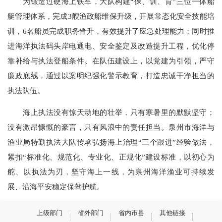
为锻造过硬海上铁军，大队构建“保、训、育”三位一体船
艇管理体系，完成3艘渔政船维保升级，开展常态化安全技能培
训，6名船员完成职务晋升，有效提升了应急处理能力；同时推
进海洋执法码头岸电通电、安全鉴定及改造提升工程，优化停
靠补给与执法登船条件。在队伍建设上，以党建为引领，严守
廉政底线，通过以案明纪强化警示教育，打造忠诚干净担当的
执法队伍。
海上执法没有惊天动地的壮举，只有寒暑里的默默坚守；
没有激昂慷慨的豪言，只有风浪中的责任担当。泉州市海洋与
渔业局特勤执法大队传承弘扬海上治理“三个跟进”经验做法，
紧扣“标准化、规范化、专业化、正规化”建设标准，以初心为
舵、以执法为刃，坚守海上一线，为泉州海洋渔业可持续发
展、沿海平安稳定保驾护航。
上级部门
省外部门
省内市县
其他链接