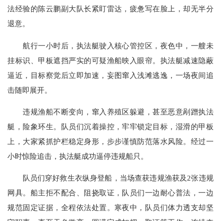
法经验的陈云鹏副大队长紧盯雷达，疲惫写在脸上，却无半分
退意。
航行一小时后，执法艇驶入核心管控区，夜色中，一艘未
挂标识、甲板遮挡严实的可疑渔船映入眼帘。执法艇减速隐蔽
逼近，目标察觉后立即加速，妄图窜入浅滩逃逸，一场夜间追
击随即展开。
违规渔船不断变向，窜入养殖区躲避，甚至恶意剐蹭执法
艇，险象环生。队员们沉着操控，牢牢锁定目标，湿滑的甲板
上，大家紧抓护栏稳定身形，步步谨慎防范落水风险。经过一
小时惊险追击，执法艇成功逼停违规船只。
队员们穿好救生衣纵身登船，当场查获违规渔获及2张违规
网具。船主拒不配合、阻挠取证，队员们一边耐心普法，一边
规范固定证据，全程依法处置。寒夜中，队员们体力透支却坚