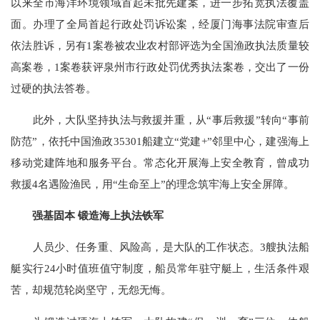
以来全市海洋环境领域首起未批先建案，进一步拓宽执法覆盖
面。办理了全局首起行政处罚诉讼案，经厦门海事法院审查后
依法胜诉，另有1案卷被农业农村部评选为全国渔政执法质量较
高案卷，1案卷获评泉州市行政处罚优秀执法案卷，交出了一份
过硬的执法答卷。
此外，大队坚持执法与救援并重，从“事后救援”转向“事前
防范”，依托中国渔政35301船建立“党建+”邻里中心，建强海上
移动党建阵地和服务平台。常态化开展海上安全教育，曾成功
救援4名遇险渔民，用“生命至上”的理念筑牢海上安全屏障。
强基固本 锻造海上执法铁军
人员少、任务重、风险高，是大队的工作状态。3艘执法船
艇实行24小时值班值守制度，船员常年驻守艇上，生活条件艰
苦，却规范轮岗坚守，无怨无悔。