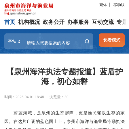
繁体
移动版
首页
机构概况
政务公开
办事服务
互动交流
专题
长者模式
【泉州海洋执法专题报道】蓝盾护
海，初心如磐
时间：2026-04-01 18:48
浏览量：
30
蔚蓝海域，是泉州的生态屏障，更是渔民赖以生存的家
园。在这片广袤的蓝色国土上，泉州市海洋与渔业局特勤执法