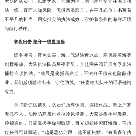
大队的队员们，以艇为家、与海为伴，他们常年坚守在海上执
法一线，直面未知风险，无惧风浪艰辛，在平凡岗位上书写着
不平凡的担当，用实打实的执法成效，守护着泉州的海洋环境
与航行秩序。
寒夜出击 坚守一线显担当
隆冬凌晨，夜色如墨，海上气温逼近冰点，寒风裹着海雾
刺骨寒凉。大队执法队员星夜登艇，奔赴围头湾开展冬季非法
捕捞专项执法。“凌晨是偷捕高发期，不法分子借夜色隐蔽作
业，我们必须精准出击、守住防线。”庄贵彬大队长的话语铿锵
有力。
为掐断违法苗头，队员们放弃休息、连续作战。海上严寒
无孔不入，加厚防寒服也难挡冷风侵袭，大家冻得手脚发麻、
脸颊通红，只能靠搓手跺脚取暖，目光却始终紧盯海面，不放
过任何可疑踪迹。“越是恶劣时段，越不能松懈。”有着多年执