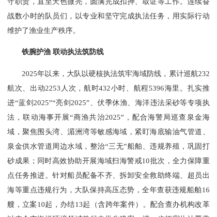
守职责，直至天色微亮，圆满完成扣押、取证等工作。连续奋
战数小时的队员们，以专业和坚守完成执法任务，用实际行动
维护了渔业生产秩序。
铁腕护渔 联动执法筑防线
2025年以来，大队以硬核执法筑牢海域防线，累计巡航232
航次、出动2253人次，航时432小时、航程5396海里。扎实推
进“蓝剑2025”“亮剑2025”、伏季休渔、海洋违法采砂等专项执
法，联动海事开展“商渔共治2025”，配合海警局巡查泉金海
域，聚焦围头湾、湄洲湾等敏感海域，紧盯海底输油气管道、
泉金供水管道周边水域，整治“三无”船舶、违规养殖，巩固打
砂成果；同时高效协助开展海域扫海警戒10批次，全力保障重
点任务推进。针对船员配备不齐、拆卸安全救助终端、超员出
海等重点违规行为，大队保持高压态势，全年查获违规船舶16
艘，立案10起，办结13起（含跨年案件）。配合查办机构改革