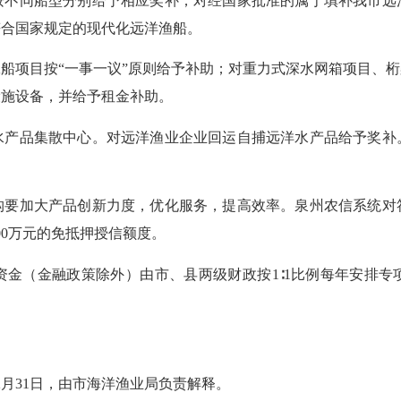
按不同船型分别给予相应奖补；对经国家批准的属于填补我市远
符合国家规定的现代化远洋渔船。
项目按“一事一议”原则给予补助；对重力式深水网箱项目、桁
设施设备，并给予租金补助。
品集散中心。对远洋渔业企业回运自捕远洋水产品给予奖补
加大产品创新力度，优化服务，提高效率。泉州农信系统对
00万元的免抵押授信额度。
（金融政策除外）由市、县两级财政按1∶1比例每年安排专
月31日，由市海洋渔业局负责解释。