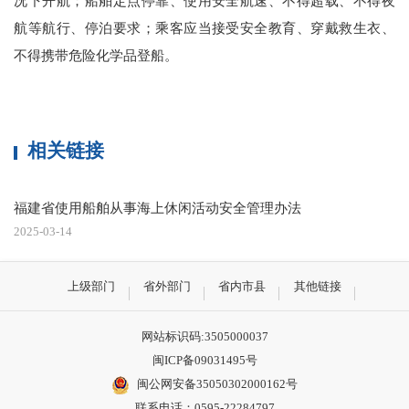
况下开航；船舶定点停靠、使用安全航速、不得超载、不得夜
航等航行、停泊要求；乘客应当接受安全教育、穿戴救生衣、
不得携带危险化学品登船。
相关链接
福建省使用船舶从事海上休闲活动安全管理办法
2025-03-14
上级部门
省外部门
省内市县
其他链接
网站标识码:3505000037
闽ICP备09031495号
闽公网安备35050302000162号
联系电话：0595-22284797