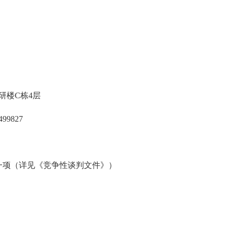
研楼C栋4层
9827
一项（详见《竞争性谈判文件》）