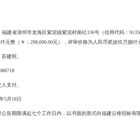
州市龙海区紫泥镇紫泥村南社336号（信用代码：9135068115
（￥：298,000.00元），评审价格为人民币贰拾玖万捌仟元整（
、苏建明。
8718
交人支付。
年5月18日
果公告期限满起七个工作日内，以书面的形式向福建云锋招标有