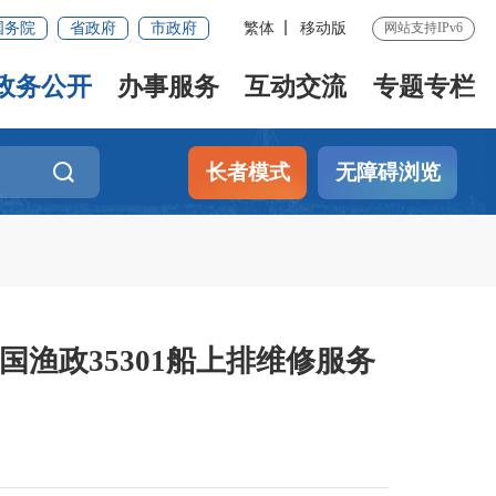
国务院
省政府
市政府
繁体
移动版
网站支持IPv6
政务公开
办事服务
互动交流
专题专栏
长者模式
无障碍浏览
渔政35301船上排维修服务