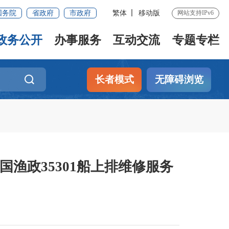
国务院
省政府
市政府
繁体
移动版
网站支持IPv6
政务公开
办事服务
互动交流
专题专栏
长者模式
无障碍浏览
渔政35301船上排维修服务