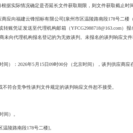
将根据实际情况确定是否延长文件获取期限，则文件获取截止时
福建云锋招标有限公司[泉州市区温陵路南段178号二楼（李春伟、颜程远
账凭证发送至代理机构邮箱（YFCG2988718@163.co
供应商未向代理机构报名登记的为无效谈判。未报名的谈判响应文
间）：2026年5月15日09时00分（北京时间），谈判供应商
或不符合竞争性谈判文件规定的谈判响应文件恕不接受。
京时间）。
温陵路南段178号二楼]。