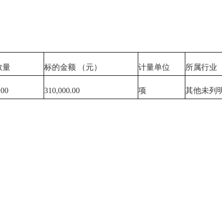
数量
标的金额 （元）
计量单位
所属行业
.00
310,000.00
项
其他未列