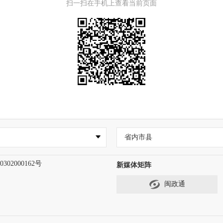
扫一扫在手机上查看当前页面
省内市县
302000162号
新媒体矩阵
闽政通