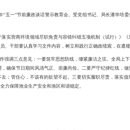
6年“五一”节前廉政谈话警示教育会。受党组书记、局长潘华培
实营商环境领域尽职免责与容错纠错五项机制（试行）》《
党员、干部要认真学习文件内容，树立和践行正确政绩观，在遵
作强调三点意见：一要筑牢思想防线，绷紧廉洁之弦。全局上下
理，确保节日期间风清气正、崇廉尚俭。二要严守纪律红线，做到
不去；管住心，不该有的欲望不起。三要切实履职尽责，落实值
，全力保障渔业生产安全和渔区和谐稳定。