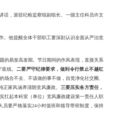
并讲话，派驻纪检监察组副组长、一级主任科员许文
作。他提醒全体干部职工要深刻认识全面从严治党
问题的易发高发期。节日期间的作风表现，直接关系
守底线。
二要严守纪律要求，做到令行禁止不越红
去的场合不去、不该做的事不做，自觉净化社交圈、
纯正家风涵养清朗党风廉政。
三要压实各方责任，
切实扛起本科室（单位）党风廉政建设第一责任人职
员要严格落实24小时值班和领导带班制度，保持