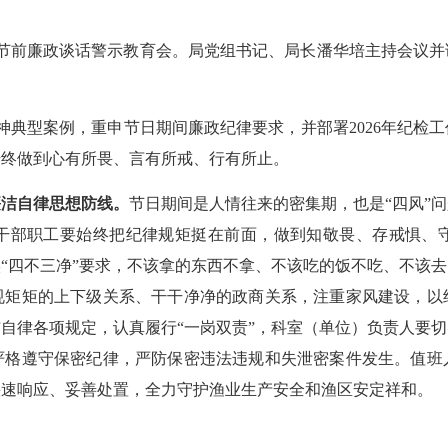
春节前廉政谈话警示教育会。局党组书记、局长潘华培主持会议
典型案例，重申节日期间廉政纪律要求，并部署2026年纪检工
始终做到心有所畏、言有所戒、行有所止。
廉洁自律思想防线。
节日期间是人情往来的密集期，也是“四风”
干部职工要始终把纪律规矩挺在前面，做到知敬畏、存戒惧、
“四不三净”要求，不该拿的东西不拿、不该吃的饭不吃、不该
规矩矩的上下级关系、干干净净的政商关系，注重家风建设，以
自律各项规定，认真履行“一岗双责”，科室（单位）负责人要
严格遵守保密纪律，严防保密违法违规和失泄密案件发生。值班人
快速响应、妥善处置，全力守护渔业生产安全和渔区安定祥和。