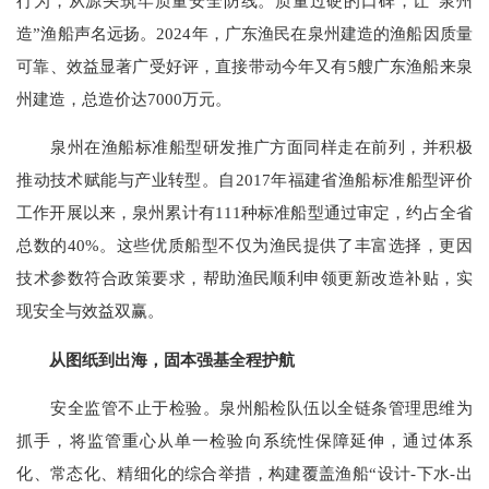
行为，从源头筑牢质量安全防线。质量过硬的口碑，让“泉州
造”渔船声名远扬。2024年，广东渔民在泉州建造的渔船因质量
可靠、效益显著广受好评，直接带动今年又有5艘广东渔船来泉
州建造，总造价达7000万元。
泉州在渔船标准船型研发推广方面同样走在前列，并积极
推动技术赋能与产业转型。自2017年福建省渔船标准船型评价
工作开展以来，泉州累计有111种标准船型通过审定，约占全省
总数的40%。这些优质船型不仅为渔民提供了丰富选择，更因
技术参数符合政策要求，帮助渔民顺利申领更新改造补贴，实
现安全与效益双赢。
从图纸到出海，固本强基全程护航
安全监管不止于检验。泉州船检队伍以全链条管理思维为
抓手，将监管重心从单一检验向系统性保障延伸，通过体系
化、常态化、精细化的综合举措，构建覆盖渔船“设计-下水-出