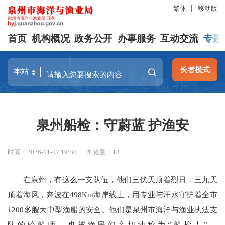
繁体
移动版
首页
机构概况
政务公开
办事服务
互动交流
专题
长者模式
泉州船检：守蔚蓝 护渔安
时间：2026-01-07 19:30
浏览量：
13
在泉州，有这么一支队伍，他们三伏天顶着烈日，三九天
顶着海风，奔波在498Km海岸线上，用专业与汗水守护着全市
1200多艘大中型渔船的安全。他们是泉州市海洋与渔业执法支
队的验船师，也被渔民们亲切地称为“船检人”。