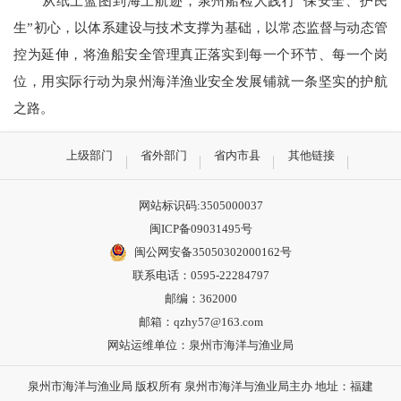
从纸上蓝图到海上航迹，泉州船检人践行“保安全、护民
生”初心，以体系建设与技术支撑为基础，以常态监督与动态管
控为延伸，将渔船安全管理真正落实到每一个环节、每一个岗
位，用实际行动为泉州海洋渔业安全发展铺就一条坚实的护航
之路。
上级部门
省外部门
省内市县
其他链接
网站标识码:3505000037
闽ICP备09031495号
闽公网安备35050302000162号
联系电话：0595-22284797
邮编：362000
邮箱：qzhy57@163.com
网站运维单位：泉州市海洋与渔业局
泉州市海洋与渔业局 版权所有 泉州市海洋与渔业局主办 地址：福建