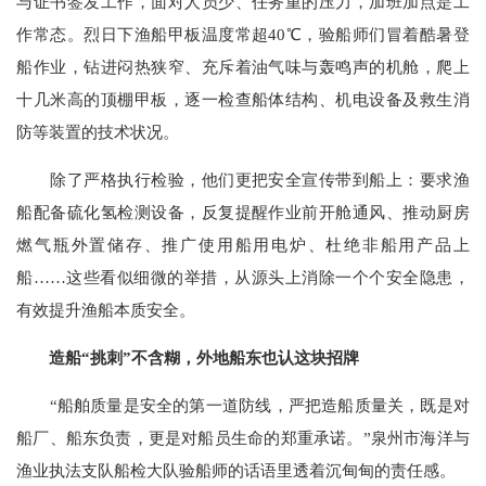
与证书签发工作，面对人员少、任务重的压力，加班加点是工
作常态。烈日下渔船甲板温度常超40℃，验船师们冒着酷暑登
船作业，钻进闷热狭窄、充斥着油气味与轰鸣声的机舱，爬上
十几米高的顶棚甲板，逐一检查船体结构、机电设备及救生消
防等装置的技术状况。
除了严格执行检验，他们更把安全宣传带到船上：要求渔
船配备硫化氢检测设备，反复提醒作业前开舱通风、推动厨房
燃气瓶外置储存、推广使用船用电炉、杜绝非船用产品上
船……这些看似细微的举措，从源头上消除一个个安全隐患，
有效提升渔船本质安全。
造船“挑刺”不含糊，外地船东也认这块招牌
“船舶质量是安全的第一道防线，严把造船质量关，既是对
船厂、船东负责，更是对船员生命的郑重承诺。”泉州市海洋与
渔业执法支队船检大队验船师的话语里透着沉甸甸的责任感。