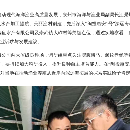
推动现代海洋渔业高质量发展，泉州市海洋与渔业局副局长江景
水产加工提质、美丽渔村创建，先后深入“闽投惠安1号”深远
鲍鱼水产有限公司及崇武镇大岞村等关键点位，通过实地察看、
企业诉求与发展建议。
司两大省级良种场，调研组重点关注膨腹海马、皱纹盘鲍等
”，要持续加大科研投入，提升良种自主培育能力。在“闽投惠安
，对当地在推动渔业养殖从近岸向深远海拓展的探索实践给予肯