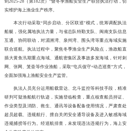
剑2025-28（第182次）”暨冬季渔船安全生产联合执法行动，切
实维护海上渔业生产秩序。
本次行动采取“同步启动、分区联巡”模式，统筹调配执法
船艇，强化属地执法力量，与省总队特勤支队、闽南支队信息
互通、协同联动，对湄洲湾、泉州湾、围头湾等重点海域实施
联合巡航。执法过程中，聚焦冬季渔业生产风险点，渔政船直
插大黄鱼汛期重点海域、通航密集区及事故多发海域，针对刺
网、张网、笼壶等作业渔船，采取“屯兵值守+动态巡查”方式，
全面加强海上渔船安全生产监管。
执法人员充分运用船载雷达、北斗监控等科技手段，精准
研判可疑渔船航行轨迹，实施登临检查，重点核查船员持证、
作业类型及消防、救生、通讯等设备配备使用情况，严肃查处
超员超载、违规航行、擅自关闭安全通导设备及进入敏感海域
违规捕捞等行为。经巡航排查，未发现违法违规行为，海上安