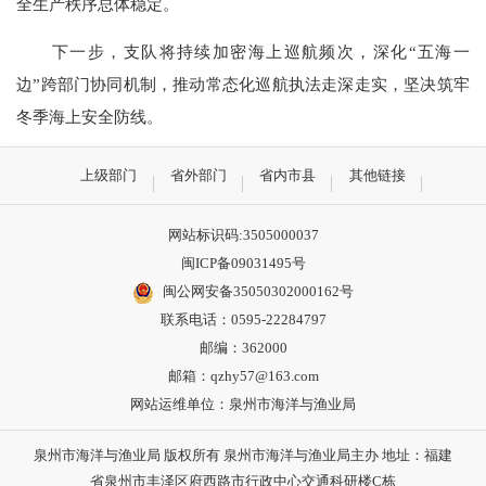
全生产秩序总体稳定。
下一步，支队将持续加密海上巡航频次，深化“五海一
边”跨部门协同机制，推动常态化巡航执法走深走实，坚决筑牢
冬季海上安全防线。
上级部门
省外部门
省内市县
其他链接
网站标识码:3505000037
闽ICP备09031495号
闽公网安备35050302000162号
联系电话：0595-22284797
邮编：362000
邮箱：qzhy57@163.com
网站运维单位：泉州市海洋与渔业局
泉州市海洋与渔业局 版权所有 泉州市海洋与渔业局主办 地址：福建
省泉州市丰泽区府西路市行政中心交通科研楼C栋