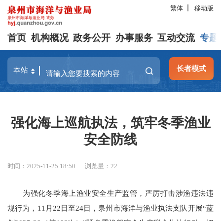
繁体
移动版
首页
机构概况
政务公开
办事服务
互动交流
专题
长者模式
强化海上巡航执法，筑牢冬季渔业
安全防线
时间：2025-11-25 18:50
浏览量：
22
为强化冬季海上渔业安全生产监管，严厉打击涉渔违法违
规行为，11月22日至24日，泉州市海洋与渔业执法支队开展“蓝