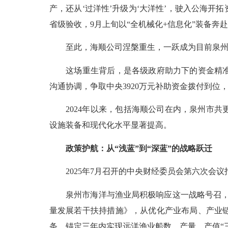
产，还从‘过洋性’升级为‘大洋性’，驶入公海开拓
省级验收，9月上旬以“全机械化+信息化”装备奔
至此，海顺公司涅槃重生，一跃成为目前泉州
这场重生背后，是各级政府助力下的资金精准浇
沟通协调，争取中央3920万元补助资金拨付到位，
2024年以来，包括海顺公司在内，泉州市共
设施装备和现代化水平显著提高。
政策护航：从“浅蓝”到“深蓝”的战略跃迁
2025年7月召开的中央财经委员会第六次会议
泉州市海洋与渔业局积极响应这一战略号召，将
量发展若干扶持措施》，从优化产业布局、产业
条，锚定三年内实现远洋渔业船数、产量、产值“