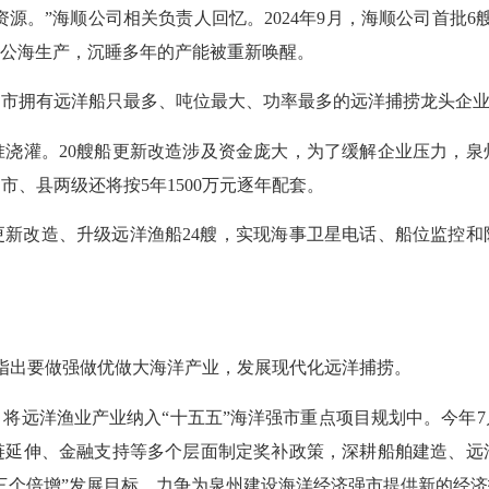
资源。”海顺公司相关负责人回忆。2024年9月，海顺公司首批6艘
赴公海生产，沉睡多年的产能被重新唤醒。
市拥有远洋船只最多、吨位最大、功率最多的远洋捕捞龙头企
灌。20艘船更新改造涉及资金庞大，为了缓解企业压力，泉
市、县两级还将按5年1500万元逐年配套。
更新改造、升级远洋渔船24艘，实现海事卫星电话、船位监控和
指出要做强做优做大海洋产业，发展现代化远洋捕捞。
远洋渔业产业纳入“十五五”海洋强市重点项目规划中。今年7
链延伸、金融支持等多个层面制定奖补政策，深耕船舶建造、远
三个倍增”发展目标，力争为泉州建设海洋经济强市提供新的经