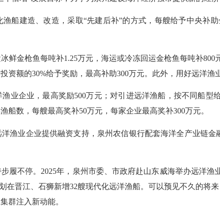
建造、改造，采取“先建后补”的方式，每艘给予中央补助金额
金枪鱼每吨补1.25万元，海运或冷冻回运金枪鱼每吨补800元
投资额的30%给予奖励，最高补助300万元。此外，用好远洋
业企业，最高奖励500万元；对引进远洋渔船，按不同船型给予
船数，每艘最高奖补50万元，每家企业最高奖补300万元。
渔业企业提供融资支持，泉州农信银行配套海洋全产业链金融产
履不停。2025年，泉州市委、市政府赴山东威海举办远洋渔业
方计划在晋江、石狮新增32艘现代化远洋渔船。可以预见不久的将
业集群注入新动能。