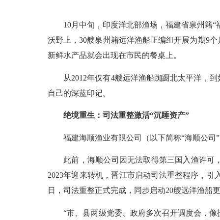
10月中旬，印度洋北部渔场，福建省泉州籍“福
沃野上，30艘泉州籍远洋渔船正编组开展为期9
新鲜水产品就会出现在市民的餐桌上。
从2012年仅有4艘远洋渔船踟蹰北太平洋，到
自己的深蓝印记。
绝境重生：司法重整激活“沉睡资产”
福建海顺渔业有限公司（以下简称“海顺公司”
此前，海顺公司因无法取得第三国入渔许可，2
2023年迎来转机，晋江市启动司法重整程序，引入
日，司法重整正式完成，同步启动20艘远洋渔船
“市、县两级党委、政府多次召开调度会，像护