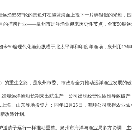
远渔8555”轮的集鱼灯在墨蓝海面上投下一片碎银似的光斑，
个月的捕捞作业——泉州市远洋渔业迎来历史性节点，全市50艘远
如今50艘现代化渔船纵横于北太平洋和印度洋渔场，泉州用13
）的重生之路，是泉州市委、市政府全力推动远洋渔业发展的破
0艘远洋渔船长期未出航生产，公司出现经营性困难导致破产
上海、山东等地投资方；同年12月25日，海顺公司获得农业农村
更新改造计划。
送孩子远行一样推动重整。泉州市海洋与渔业局多方协调，主