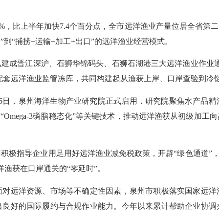
8%，比上半年加快7.4个百分点，全市远洋渔业产量位居全省
”到“捕捞+运输+加工+出口”的远洋渔业经营模式。
成晋江深沪、石狮华锦码头、石狮石湖港三大远洋渔业作业通
并配套远洋渔业监管冻库，共同构建起从渔获上岸、口岸查验到冷链
16日，泉州海洋生物产业研究院正式启用，研究院聚焦水产品精
“Omega-3磷脂稳态化”等关键技术，推动远洋渔获从初级加
指导企业用足用好远洋渔业减免税政策，开辟“绿色通道”，推
洋渔获在口岸通关的“零延时”。
远洋资源、市场等不确定性因素，泉州市积极落实国家远洋渔业
良好的国际履约与合规作业能力。今年以来累计帮助企业协调办理